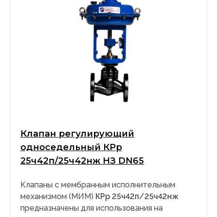
Клапан регулирующий
односедельный КРр
25ч42п/25ч42нж НЗ DN65
Клапаны с мембранным исполнительным
механизмом (МИМ)
КРр 25ч42п/25ч42нж
предназначены для использования на