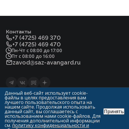
Контакты
+7 (4725) 469 370
+7 (4725) 469 470
Пн-Чт с 08:00 до 17:00
Пт с 08:00 до 16:00
zavod@saz-avangard.ru
Статьи
Данный веб-сайт использует cookie-
файлы в целях предоставления вам
Политика конфиденциальности и обработки
лучшего пользовательского опыта на
персональных данных
нашем сайте. Продолжая использовать
данный сайт, вы соглашаетесь с
Принять
© «ГК Авангард»
использованием нами cookie-файлов. Для
САЗ «Авангард» («Арма-Пром»)
получения дополнительной информации
1998—2026
см.
политику конфиденциальности и