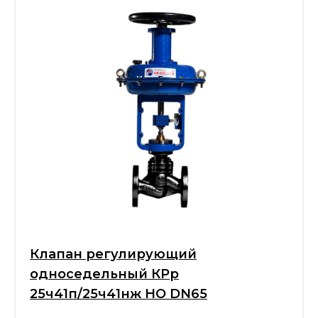
Клапан регулирующий
односедельный КРр
25ч41п/25ч41нж НО DN65