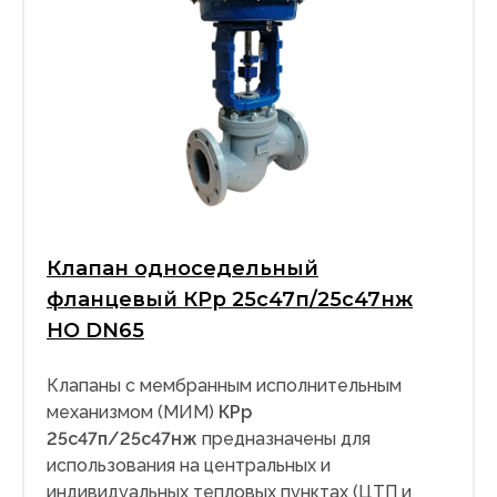
Клапан односедельный
фланцевый КРр 25с47п/25с47нж
НО DN65
Клапаны с мембранным исполнительным
механизмом (МИМ)
КРр
25с47п/25с47нж
предназначены для
использования на центральных и
индивидуальных тепловых пунктах (ЦТП и