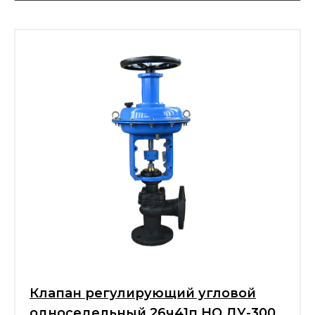
Клапан регулирующий угловой
односедельный 26ч41п НО ДУ-300