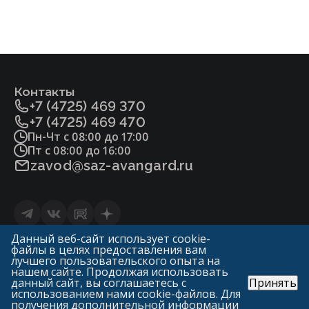
Контакты
+7 (4725) 469 370
+7 (4725) 469 470
Пн-Чт с 08:00 до 17:00
Пт с 08:00 до 16:00
zavod@saz-avangard.ru
Статьи
Данный веб-сайт использует cookie-
файлы в целях предоставления вам
Политика конфиденциальности и обработки
лучшего пользовательского опыта на
персональных данных
нашем сайте. Продолжая использовать
данный сайт, вы соглашаетесь с
Принять
© «ГК Авангард»
использованием нами cookie-файлов. Для
САЗ «Авангард» («Арма-Пром»)
получения дополнительной информации