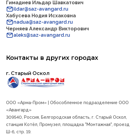
Гимадиев Ильдар Шавкатович
ildar@saz-avangard.ru
Хабусева Нодия Исхаковна
nadua@saz-avangard.ru
Черняев Александр Викторович
aleks@saz-avangard.ru
Контакты в других городах
г. Старый Оскол
ООО «Арма-Пром» | Обособленное подразделение ООО
«Авангард»
309540,
Россия, Белгородская область, г. Старый Оскол,
станция Котёл, Промузел, площадка "Монтажная", проезд
Ш-6, стр. 19.