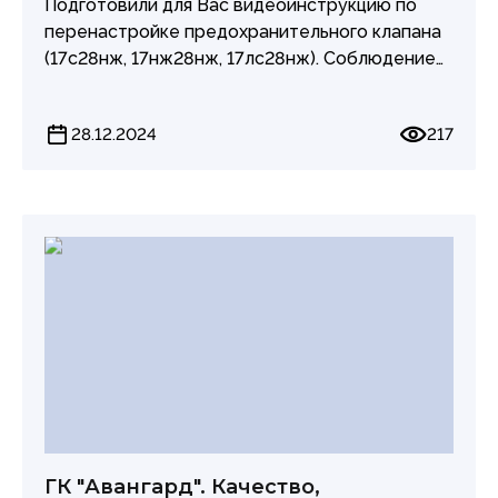
Подготовили для Вас видеоинструкцию по
перенастройке предохранительного клапана
(17с28нж, 17нж28нж, 17лс28нж). Соблюдение
всех этапов гарантирует эффективность
работы устройства и его устойчивость к
28.12.2024
217
возможным поломкам. Не забывайте о
безопасности при выполнении
вышеописанных работ, чтобы минимизировать
риски как для Вас, так и для оборудования.
ГК "Авангард". Качество,