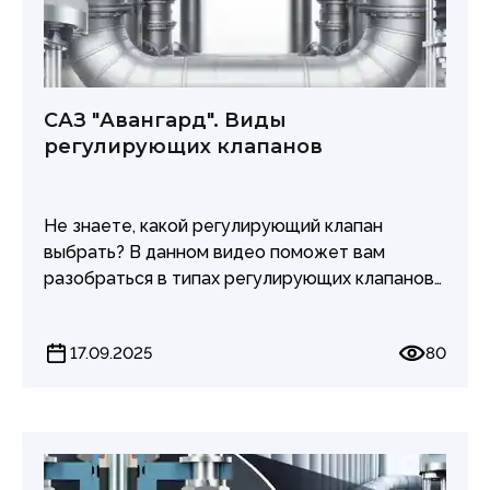
САЗ "Авангард". Виды
регулирующих клапанов
Не знаете, какой регулирующий клапан
выбрать? В данном видео поможет вам
разобраться в типах регулирующих клапанов
САЗ "Авангард".
Расскажем о преимуществах односедельных,
17.09.2025
80
двухседельных и трехходовых клапанов, а
также поможем определить, какой тип
клапана лучше всего подходит для ваших
конкретных задач.
ГК "Авангард". Качество, проверенное