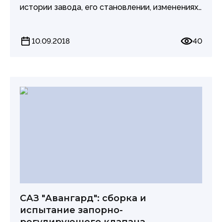
истории завода, его становлении, изменениях
и, конечно же, о будущем предприятия,
которое видится сотрудникам
10.09.2018
40
Старооскольского арматурного завода
"Авангард".
САЗ "Авангард": сборка и
испытание запорно-
регулирующего клапана.