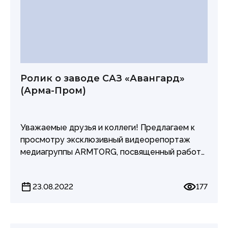
Ролик о заводе САЗ «Авангард»
(Арма-Пром)
Уважаемые друзья и коллеги! Предлагаем к
просмотру эксклюзивный видеорепортаж
медиагруппы ARMTORG, посвященный работе
Старооскольского арматурного завода
«Авангард» (Арма-Пром).
23.08.2022
177
В новом сюжете вы сможете узнать, какую
трубопроводную арматуру и куда
предприятие производит и поставляет,
исторические сведения, деятельности