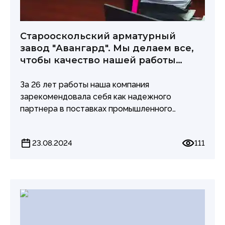
Старооскольский арматурный
завод "Авангард". Мы делаем все,
чтобы качество нашей работы
соответствовало вашим
ожиданиям.
За 26 лет работы наша компания
зарекомендовала себя как надежного
партнера в поставках промышленного
оборудования, гарантируя высокое качество
продукции. Технологии, применяемые на
23.08.2024
111
заводе, позволяют нам выпускать изделия,
соответствующие самым строгим
стандартам безопасности.