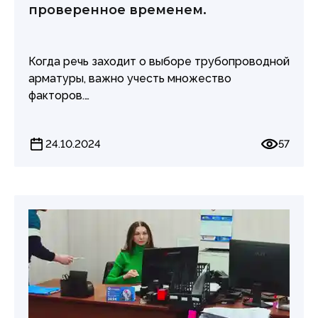
проверенное временем.
Когда речь заходит о выборе трубопроводной
арматуры, важно учесть множество
факторов.
А можно довериться профессионалам,
которые в зависимости от условий
24.10.2024
57
эксплуатации, подберут необходимое
оборудование.
На сегодняшний день Старооскольский
арматурный завод "Авангард" выпускает
широкий перечень арматуры:
клапаны регулирующие, предохранительные,
запорные и отсечные, затворы поворотные,
краны шаровые, задвижки - в комплекте с
исполнительными механизмами.