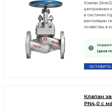
Клапан 15нж2
центральных и
в системах го
вентиляции те
хозяйства, в 
Укажит
Цена п
ОСТАВИТЬ
Клапан з
PN4,0 с м