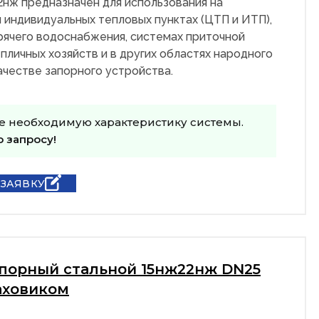
2нж предназначен для использования на
 индивидуальных тепловых пунктах (ЦТП и ИТП),
рячего водоснабжения, системах приточной
пличных хозяйств и в других областях народного
качестве запорного устройства.
е необходимую характеристику системы.
о запросу!
 ЗАЯВКУ
апорный стальной 15нж22нж DN25
аховиком