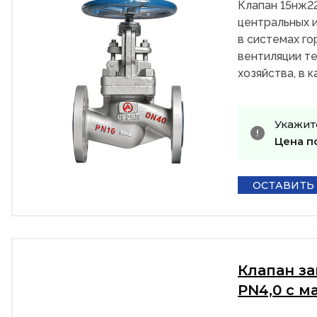
Клапан 15нж2
центральных и
в системах го
вентиляции те
хозяйства, в 
Укажит
Цена п
ОСТАВИТЬ
Клапан з
PN4,0 с м