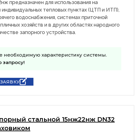
2нж предназначен для использования на
 индивидуальных тепловых пунктах (ЦТП и ИТП),
рячего водоснабжения, системах приточной
пличных хозяйств и в других областях народного
качестве запорного устройства.
е необходимую характеристику системы.
о запросу!
 ЗАЯВКУ
апорный стальной 15нж22нж DN32
аховиком