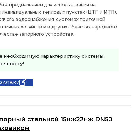
2нж предназначен для использования на
 индивидуальных тепловых пунктах (ЦТП и ИТП),
рячего водоснабжения, системах приточной
пличных хозяйств и в других областях народного
качестве запорного устройства.
е необходимую характеристику системы.
о запросу!
 ЗАЯВКУ
апорный стальной 15нж22нж DN50
аховиком