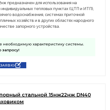
2нж предназначен для использования на
 индивидуальных тепловых пунктах (ЦТП и ИТП),
рячего водоснабжения, системах приточной
пличных хозяйств и в других областях народного
качестве запорного устройства.
е необходимую характеристику системы.
о запросу!
 ЗАЯВКУ
апорный стальной 15нж22нж DN40
аховиком