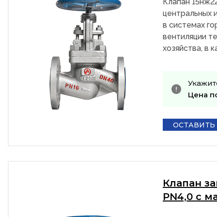
Клапан 15нж2
центральных и
в системах го
вентиляции те
хозяйства, в 
Укажит
Цена п
ОСТАВИТЬ
Клапан з
PN4,0 с м