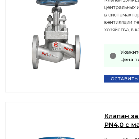
центральных и
в системах го
вентиляции те
хозяйства, в 
Укажит
Цена п
ОСТАВИТЬ
Клапан з
PN4,0 с м