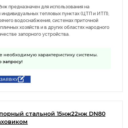
2нж предназначен для использования на
 индивидуальных тепловых пунктах (ЦТП и ИТП),
рячего водоснабжения, системах приточной
пличных хозяйств и в других областях народного
качестве запорного устройства.
е необходимую характеристику системы.
о запросу!
 ЗАЯВКУ
апорный стальной 15нж22нж DN80
аховиком