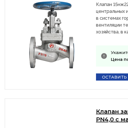
Клапан 15нж2
центральных и
в системах го
вентиляции те
хозяйства, в 
Укажит
Цена п
ОСТАВИТЬ
Клапан з
PN4,0 с м