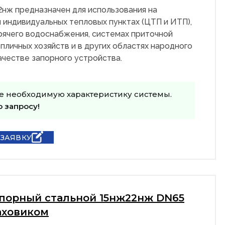
2нж предназначен для использования на
 индивидуальных тепловых пунктах (ЦТП и ИТП),
рячего водоснабжения, системах приточной
пличных хозяйств и в других областях народного
качестве запорного устройства.
е необходимую характеристику системы.
о запросу!
 ЗАЯВКУ
апорный стальной 15нж22нж DN65
аховиком