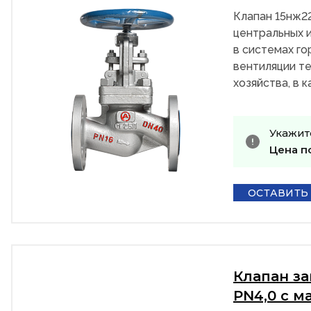
Клапан 15нж2
центральных и
в системах го
вентиляции те
хозяйства, в 
Укажит
Цена п
ОСТАВИТЬ
Клапан з
PN4,0 с м