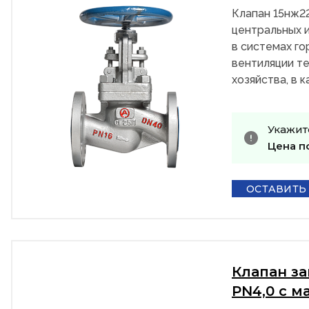
Клапан 15нж2
центральных и
в системах го
вентиляции те
хозяйства, в 
Укажит
Цена п
ОСТАВИТЬ
Клапан з
PN4,0 с м