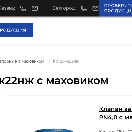
ПРОВЕРИТ
Казань:
Белгород:
ПРОДУКЦИ
РОДУКЦИЯ
апорные с маховиком
КЗ 15нж22нж
ж22нж с маховиком
Клапан з
PN4,0 с м
Клапан 15нж2