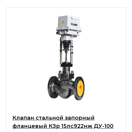
Клапан стальной запорный
фланцевый КЗр 15лс922нж ДУ-100