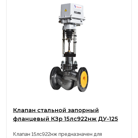
Клапан стальной запорный
фланцевый КЗр 15лс922нж ДУ-125
Клапан 15лс922нж предназначен для