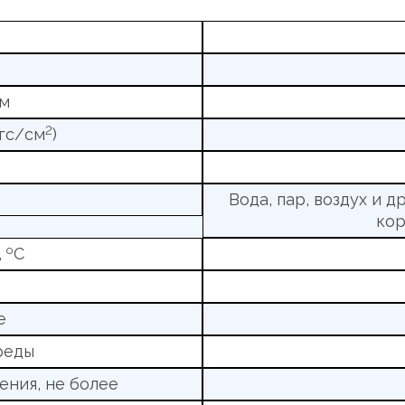
мм
2
гс/см
)
Вода, пар, воздух и 
кор
о
,
С
е
реды
ния, не более