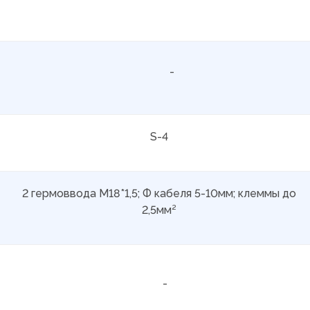
-
S-4
2 гермоввода М18*1,5; Ф кабеля 5-10мм; клеммы до
2,5мм²
-