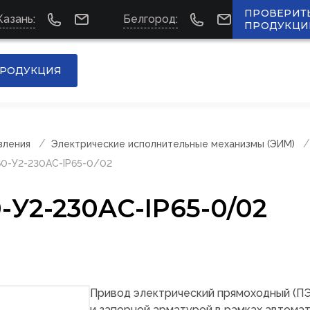
ПРОВЕРИТ
Казань:
Белгород:
ПРОДУКЦИ
РОДУКЦИЯ
вления
Электрические исполнительные механизмы (ЭИМ)
0-У2-230AC-IP65-0/02
-У2-230AC-IP65-0/02
Привод электрический прямоходный (П
и запорной арматурой в рамках автома