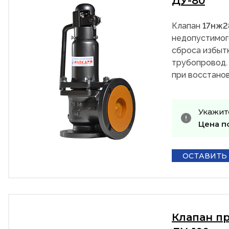
ДУ-80
Клапан
17нж
недопустимог
сброса избыт
трубопровод.
при восстанов
Укажит
Цена п
ОСТАВИТЬ
Клапан п