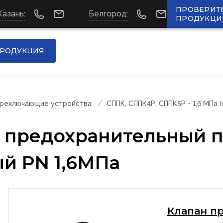
ПРОВЕРИТ
Казань:
Белгород:
ПРОДУКЦИ
РОДУКЦИЯ
ереключающие устройства
СППК, СППК4Р, СППК5Р - 1,6 МПа 
ан предохранительный
й PN 1,6МПа
Клапан п