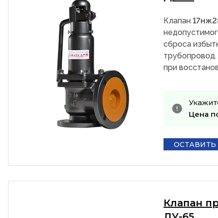
Клапан
17нж
недопустимог
сброса избыт
трубопровод.
при восстанов
Укажит
Цена п
ОСТАВИТЬ
Клапан п
ДУ-65