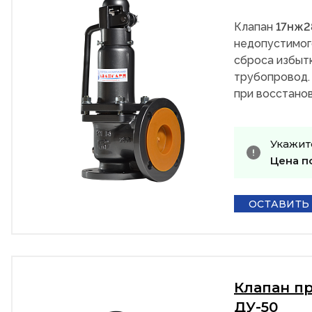
Клапан
17нж
недопустимог
сброса избыт
трубопровод.
при восстанов
Укажит
Цена п
ОСТАВИТЬ
Клапан п
ДУ-50