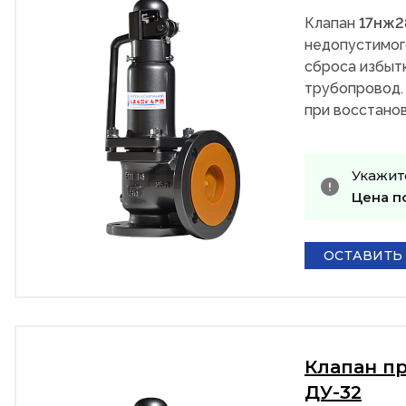
Клапан
17нж
недопустимог
сброса избыт
трубопровод.
при восстанов
Укажит
Цена п
ОСТАВИТЬ
Клапан п
ДУ-32