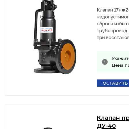
Клапан
17нж
недопустимог
сброса избыт
трубопровод.
при восстанов
Укажит
Цена п
ОСТАВИТЬ
Клапан п
ДУ-40