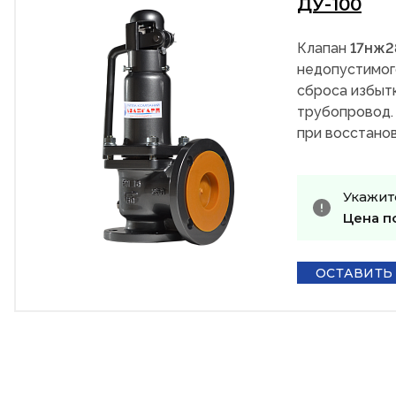
ДУ-100
Клапан
17нж
недопустимог
сброса избыт
трубопровод.
при восстанов
Укажит
Цена п
ОСТАВИТЬ