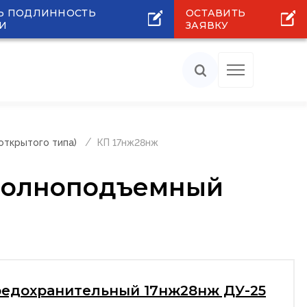
Ь ПОДЛИННОСТЬ
ОСТАВИТЬ
И
ЗАЯВКУ
(открытого типа)
КП 17нж28нж
 полноподъемный
редохранительный 17нж28нж ДУ-25