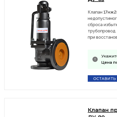
Клапан
17нж
недопустимог
сброса избыт
трубопровод.
при восстанов
Укажит
Цена п
ОСТАВИТЬ
Клапан п