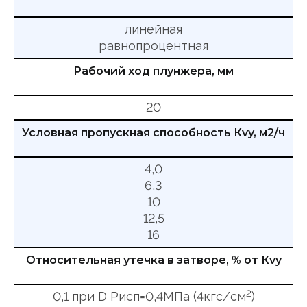
линейная
равнопроцентная
Рабочий ход плунжера, мм
20
Условная пропускная способность Кvy, м2/ч
4,0
6,3
10
12,5
16
Относительная утечка в затворе, % от Кvy
2
0,1 при D Рисп=0,4МПа (4кгс/см
)