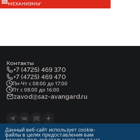
МЕХАНИЗМЫ'
Фитосанитарный сертификат.pdf
IV. Газель (до 1,5 тонн)
Плунжер, седло
Сталь 20Х13 ГОСТ5632
Уплотнение в затворе
«мягкое» (Фторопласт-4 ГОСТ10007)
Контакты
+7 (4725) 469 370
«металл по металлу»
+7 (4725) 469 470
Пн-Чт с 08:00 до 17:00
Пт с 08:00 до 16:00
Уплотнение сальника
zavod@saz-avangard.ru
Фторопласт-4 ГОСТ10007
ТРГ
Статьи
Данный веб-сайт использует cookie-
файлы в целях предоставления вам
Политика конфиденциальности и обработки
0
лучшего пользовательского опыта на