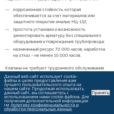
коррозионная стойкость, которая
обеспечивается за счет материалов или
защитного покрытия эмалью НЦ-132;
простота установки и возможность
демонтировать арматуру без специального
оборудования и повреждения трубопровода;
назначенный ресурс 70 000 часов, наработка
на отказ – не менее 10 000 часов.
Клапаны не требуют трудоемкого обслуживания.
Разнообразие моделей позволяет подобрать
Данный веб-сайт использует cookie-
файлы в целях предоставления вам
оптимальный вариант для решения любых задач в
лучшего пользовательского опыта на
самых сложных ситуациях.
нашем сайте. Продолжая использовать
данный сайт, вы соглашаетесь с
Принять
использованием нами cookie-файлов. Для
получения дополнительной информации
см.
политику конфиденциальности и
обработки персональных данных
.