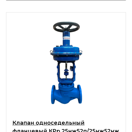
Клапан односедельный
фланцевый КРр 25нж52п/25нж52нж