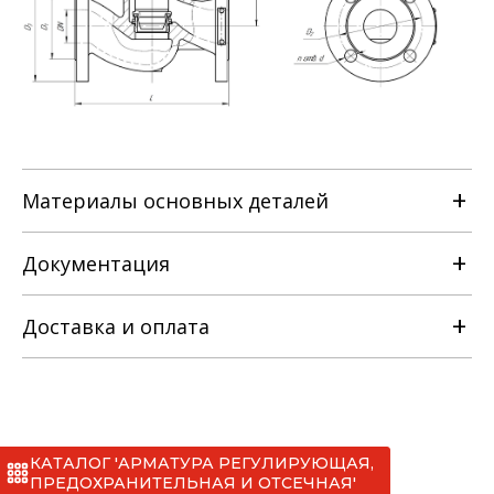
Материалы основных деталей
Наименование детали
Документация
25с47(52)п
Доставка и оплата
РЭ на клапан регулирующий
односедельный с МИМ [ТУ 3742-014-
25с47(52)нж
22294686-2012].pdf
КАТАЛОГ 'АРМАТУРА РЕГУЛИРУЮЩАЯ,
25нж47(52)нж
Сертификаты
*
ПРЕДОХРАНИТЕЛЬНАЯ И ОТСЕЧНАЯ'