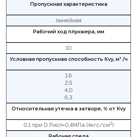
Пропускная характеристика
линейная
Рабочий ход плунжера, мм
10
Условная пропускная способность Кvy, м
3
/ч
1,6
2,5
4,0
6,3
Относительная утечка в затворе, % от Кvy
2
0,1 при D Рисп=0,4МПа (4кгс/см
)
Рабочая среда