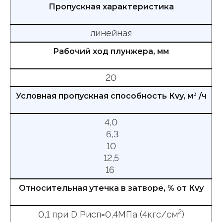
Пропускная характеристика
линейная
Рабочий ход плунжера, мм
20
Условная пропускная способность Кvy, м
3
/ч
4,0
6,3
10
12,5
16
Относительная утечка в затворе, % от Кvy
2
0,1 при D Рисп=0,4МПа (4кгс/см
)