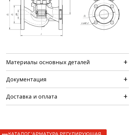
Материалы основных деталей
Наименование детали
Документация
25с47(52)п
Доставка и оплата
РЭ на клапан регулирующий
односедельный с МИМ [ТУ 3742-014-
25с47(52)нж
22294686-2012].pdf
КАТАЛОГ 'АРМАТУРА РЕГУЛИРУЮЩАЯ,
25нж47(52)нж