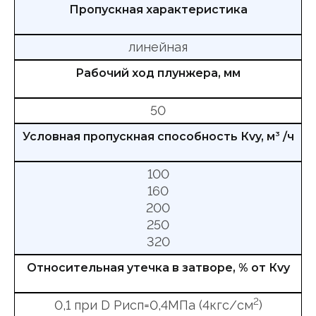
Пропускная характеристика
линейная
Рабочий ход плунжера, мм
50
Условная пропускная способность Кvy, м
3
/ч
100
160
200
250
320
Относительная утечка в затворе, % от Кvy
2
0,1 при D Рисп=0,4МПа (4кгс/см
)