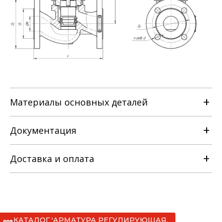
Материалы основных деталей
Наименование детали
Документация
25с47(52)п
Доставка и оплата
RE-na-klapan-reguliruyushchiy-
odnosedelnyy-s-MIM-_TU-
25с47(52)нж
3742_014_22294686_2012_.pdf
КАТАЛОГ 'АРМАТУРА РЕГУЛИРУЮЩАЯ,
25нж47(52)нж