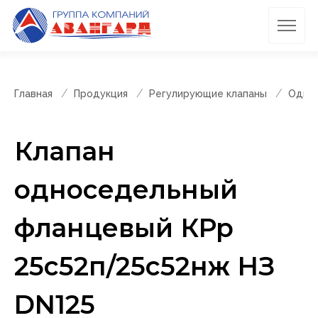
Главная
Продукция
Регулирующие клапаны
Однос
Клапан
односедельный
фланцевый КРр
25с52п/25с52нж НЗ
DN125