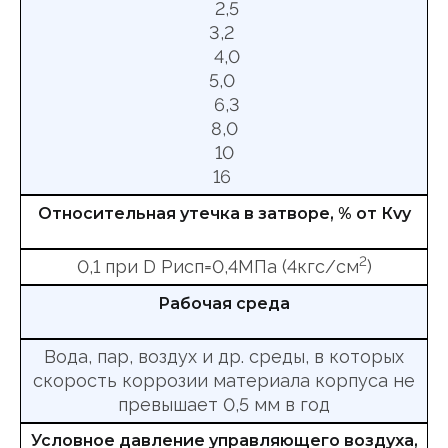
2,5
3,2
4,0
5,0
6,3
8,0
10
16
Относительная утечка в затворе, % от Кvy
2
0,1 при D Рисп=0,4МПа (4кгс/см
)
Рабочая среда
Вода, пар, воздух и др. среды, в которых
скорость коррозии материала корпуса не
превышает 0,5 мм в год
Условное давление управляющего воздуха,