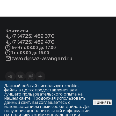
Сталь 20Х13 ГОСТ5632
Уплотнение в затворе
«мягкое» (Фторопласт-4 ГОСТ10007)
Контакты
+7 (4725) 469 370
«металл по металлу»
+7 (4725) 469 470
Пн-Чт с 08:00 до 17:00
Пт с 08:00 до 16:00
Уплотнение сальника
zavod@saz-avangard.ru
Фторопласт-4 ГОСТ10007
ТРГ
Статьи
Данный веб-сайт использует cookie-
файлы в целях предоставления вам
Политика конфиденциальности и обработки
0
лучшего пользовательского опыта на
персональных данных
нашем сайте. Продолжая использовать
данный сайт, вы соглашаетесь с
Принять
© «ГК Авангард»
использованием нами cookie-файлов. Для
САЗ «Авангард» («Арма-Пром»)
получения дополнительной информации
1998—2026
см.
политику конфиденциальности и