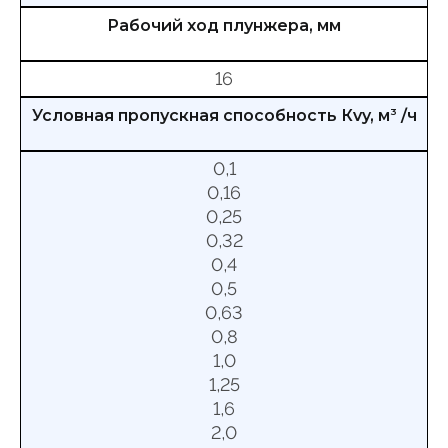
Рабочий ход плунжера, мм
16
Условная пропускная способность Кvy, м
3
/ч
0,1
0,16
0,25
0,32
0,4
0,5
0,63
0,8
1,0
1,25
1,6
2,0