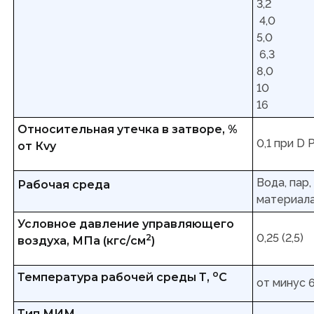
3,2
4,0
5,0
6,3
8,0
10
16
Относительная утечка в затворе, %
0,1 при D 
от Кvy
Вода, пар,
Рабочая среда
материала
Условное давление управляющего
0,25 (2,5)
2
воздуха, МПа (кгс/см
)
о
Температура рабочей среды Т,
С
от минус 
Тип МИМ