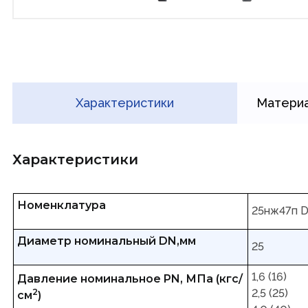
Характеристики
Материа
Характеристики
Номенклатура
25нж47п 
Диаметр номинальный DN,мм
25
1,6 (16)
Давление номинальное PN, МПа (кгс/
2
2,5 (25)
см
)