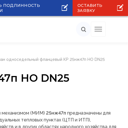
Ь ПОДЛИННОСТЬ
ОСТАВИТЬ
И
ЗАЯВКУ
пан односедельный фланцевый КР 25нж47п НО DN25
47п НО DN25
м механизмом (МИМ)
25нж47п
предназначены для
дуальных тепловых пунктах (ЦТП и ИТП),
яйств и в других областях народного хозяйства для