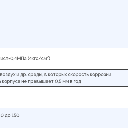
2
Рисп=0,4МПа (4кгс/см
)
 воздух и др. среды, в которых скорость коррозии
 корпуса не превышает 0,5 мм в год
60 до 150