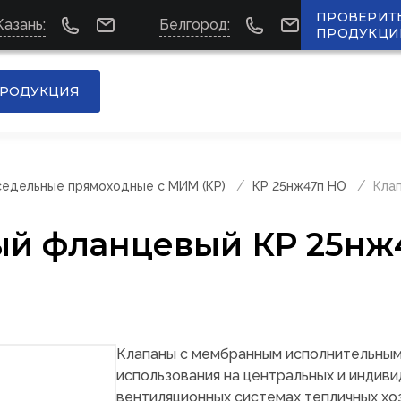
ПРОВЕРИТ
Казань:
Белгород:
ПРОДУКЦИ
РОДУКЦИЯ
едельные прямоходные с МИМ (КР)
КР 25нж47п НО
Кла
ый фланцевый КР 25нж
Клапаны с мембранным исполнительны
использования на центральных и индиви
вентиляционных системах тепличных хоз