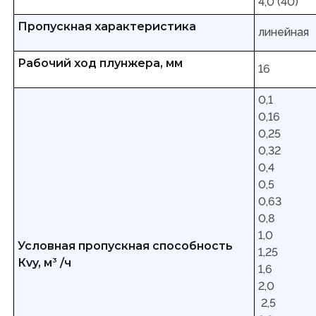
4,0 (40)
Пропускная характеристика
линейная
Рабочий ход плунжера, мм
16
0,1
0,16
0,25
0,32
0,4
0,5
0,63
0,8
1,0
Условная пропускная способность
1,25
Кvy, м
3
/ч
1,6
2,0
2,5