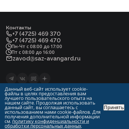
Сталь 12Х18Н9ТЛ ГОСТ977
Фитосанитарный сертификат.pdf
Плунжер, седло
Контакты
Сталь 20Х13 ГОСТ5632
+7 (4725) 469 370
Сталь 20Х13 ГОСТ5632
+7 (4725) 469 470
Пн-Чт с 08:00 до 17:00
Сталь 14Х17Н2 ГОСТ5632
Пт с 08:00 до 16:00
zavod@saz-avangard.ru
Уплотнение в затворе
«мягкое» (Фторопласт-4 ГОСТ10007)
Статьи
Данный веб-сайт использует cookie-
«металл по металлу»
файлы в целях предоставления вам
Политика конфиденциальности и обработки
лучшего пользовательского опыта на
персональных данных
нашем сайте. Продолжая использовать
Уплотнение сальниковое
данный сайт, вы соглашаетесь с
Принять
© «ГК Авангард»
использованием нами cookie-файлов. Для
САЗ «Авангард» («Арма-Пром»)
получения дополнительной информации
ТРГ
1998—2026
см.
политику конфиденциальности и
обработки персональных данных
.