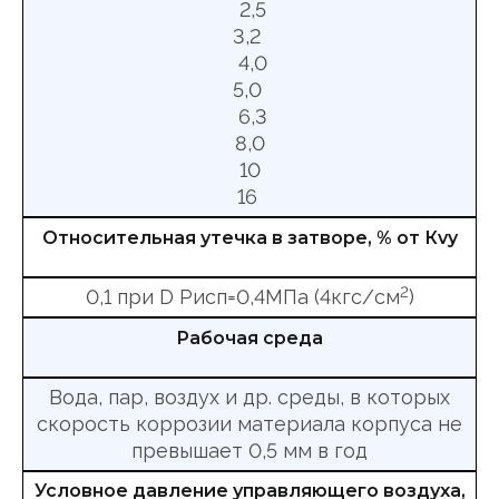
2,5
3,2
4,0
5,0
6,3
8,0
10
16
Относительная утечка в затворе, % от Кvy
2
0,1 при D Рисп=0,4МПа (4кгс/см
)
Рабочая среда
Вода, пар, воздух и др. среды, в которых
скорость коррозии материала корпуса не
превышает 0,5 мм в год
Условное давление управляющего воздуха,