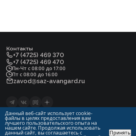
Сталь 25Л ГОСТ977
Сертификат соответствия ТР ТС №032-
2013.pdf
Сталь 12Х18Н9ТЛ ГОСТ977
Фитосанитарный сертификат.pdf
Плунжер, седло
Контакты
Сталь 20Х13 ГОСТ5632
+7 (4725) 469 370
Сталь 20Х13 ГОСТ5632
+7 (4725) 469 470
Пн-Чт с 08:00 до 17:00
Сталь 14Х17Н2 ГОСТ5632
Пт с 08:00 до 16:00
zavod@saz-avangard.ru
Уплотнение в затворе
«мягкое» (Фторопласт-4 ГОСТ10007)
Статьи
Данный веб-сайт использует cookie-
«металл по металлу»
файлы в целях предоставления вам
Политика конфиденциальности и обработки
лучшего пользовательского опыта на
персональных данных
нашем сайте. Продолжая использовать
Уплотнение сальниковое
данный сайт, вы соглашаетесь с
Принять
© «ГК Авангард»