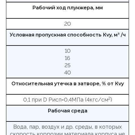
Рабочий ход плунжера, мм
20
Условная пропускная способность Кvy, м
3
/ч
10
16
25
40
Относительная утечка в затворе, % от Кvy
2
0,1 при D Рисп=0,4МПа (4кгс/см
)
Рабочая среда
Вода, пар, воздух и др. среды, в которых
скорость коррозии материала корпуса не