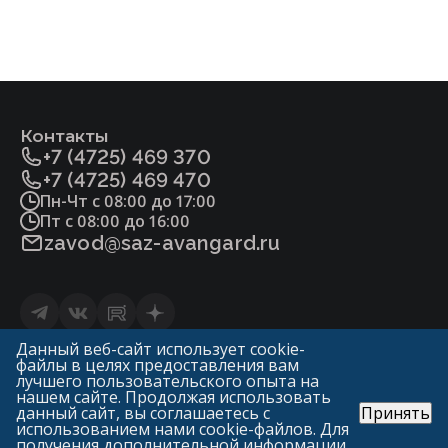
Сталь 25Л ГОСТ977
Сертификат соответствия ТР ТС №032-
2013.pdf
Сталь 12Х18Н9ТЛ ГОСТ977
Фитосанитарный сертификат.pdf
Плунжер, седло
Контакты
Сталь 20Х13 ГОСТ5632
+7 (4725) 469 370
Сталь 20Х13 ГОСТ5632
+7 (4725) 469 470
Пн-Чт с 08:00 до 17:00
Сталь 14Х17Н2 ГОСТ5632
Пт с 08:00 до 16:00
zavod@saz-avangard.ru
Уплотнение в затворе
«мягкое» (Фторопласт-4 ГОСТ10007)
Статьи
Данный веб-сайт использует cookie-
«металл по металлу»
файлы в целях предоставления вам
Политика конфиденциальности и обработки
лучшего пользовательского опыта на
персональных данных
нашем сайте. Продолжая использовать
Уплотнение сальниковое
данный сайт, вы соглашаетесь с
Принять
© «ГК Авангард»
использованием нами cookie-файлов. Для
САЗ «Авангард» («Арма-Пром»)
получения дополнительной информации