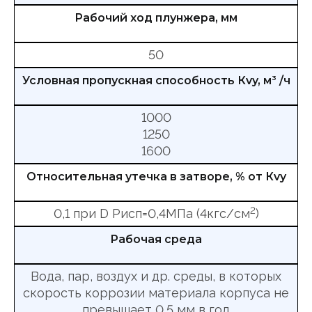
Рабочий ход плунжера, мм
50
Условная пропускная способность Кvy, м
3
/ч
1000
1250
1600
Относительная утечка в затворе, % от Кvy
2
0,1 при D Рисп=0,4МПа (4кгс/см
)
Рабочая среда
Вода, пар, воздух и др. среды, в которых
скорость коррозии материала корпуса не
превышает 0,5 мм в год