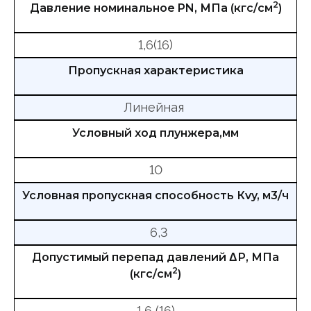
2
Давление номинальное PN, МПа (кгс/см
)
1,6(16)
Пропускная характеристика
Линейная
Условный ход плунжера,мм
10
Условная пропускная способность Кvy, м3/ч
6,3
Допустимый перепад давлений ΔР, МПа
2
(кгс/см
)
1,6 (16)