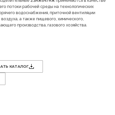
азделительные
23нж647нж
применяются в качестве
го потоки рабочей среды на технологических
горячего водоснабжения, приточной вентиляции
воздуха, а также пищевого, химического,
ющего производства, газового хозяйства.
АТЬ КАТАЛОГ