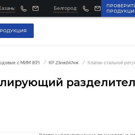
ПРОВЕРИТ
Казань:
Белгород:
ПРОДУКЦИ
РОДУКЦИЯ
одовые с МИМ (КР)
КР 23нж647нж
Клапан стальной рег
улирующий разделите