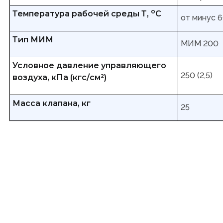
о
Температура рабочей среды Т,
С
от минус 6
Тип МИМ
МИМ 200
Условное давление управляющего
250 (2,5)
воздуха, кПа (кгс/см²)
Масса клапана, кг
25