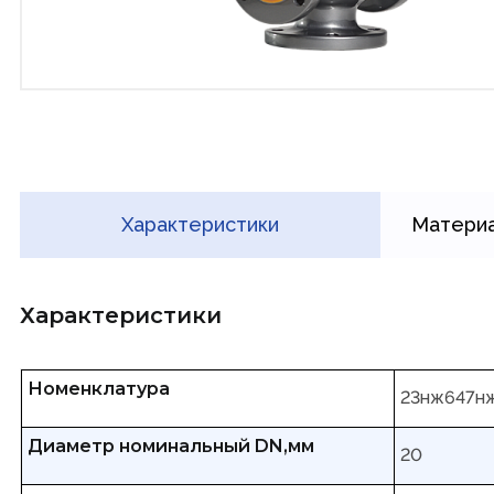
Характеристики
Материа
Характеристики
Номенклатура
23нж647н
Диаметр номинальный DN,мм
20