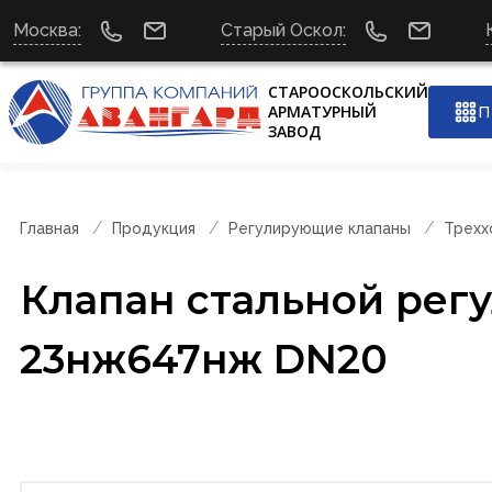
Москва:
Старый Оскол:
СТАРООСКОЛЬСКИЙ
АРМАТУРНЫЙ
П
ЗАВОД
Главная
Продукция
Регулирующие клапаны
Трехх
Клапан стальной рег
23нж647нж DN20