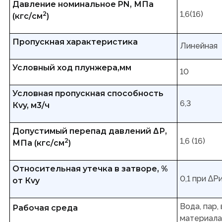
Давление номинальное PN, МПа
1,6(16)
2
(кгс/см
)
Пропускная характеристика
Линейная
Условный ход плунжера,мм
10
Условная пропускная способность
6,3
Кvy, м3/ч
Допустимый перепад давлений ΔР,
1,6 (16)
2
МПа (кгс/см
)
Относительная утечка в затворе, %
0,1 при ∆Р
от Кvy
Вода, пар,
Рабочая среда
материала