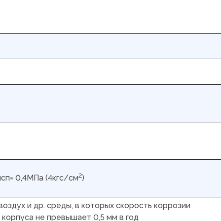
2
исп= 0,4МПа (4кгс/см
)
 воздух и др. среды, в которых скорость коррозии
 корпуса не превышает 0,5 мм в год