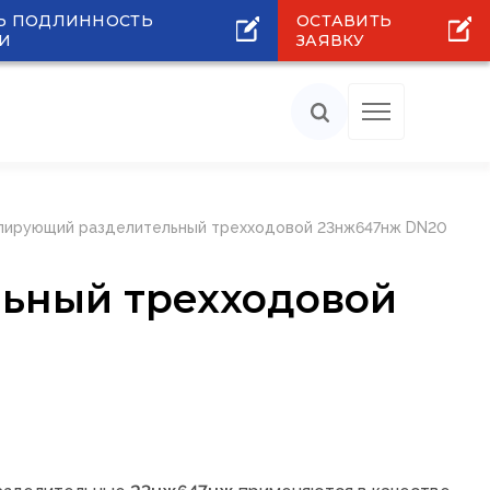
Ь ПОДЛИННОСТЬ
ОСТАВИТЬ
И
ЗАЯВКУ
улирующий разделительный трехходовой 23нж647нж DN20
льный трехходовой