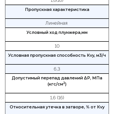
1,6(16)
Пропускная характеристика
Линейная
Условный ход плунжера,мм
10
Условная пропускная способность Кvy, м3/ч
6,3
Допустимый перепад давлений ΔР, МПа
2
(кгс/см
)
1,6 (16)
Относительная утечка в затворе, % от Кvy