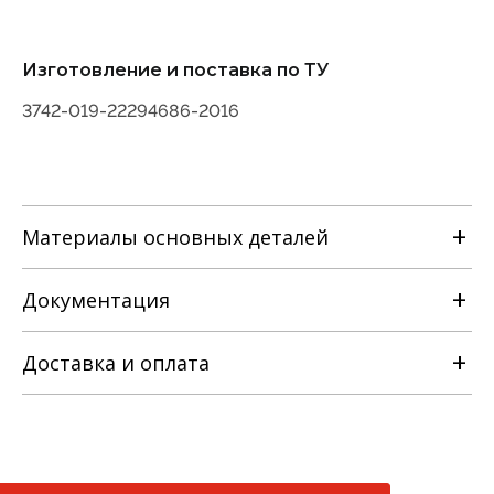
Изготовление и поставка по ТУ
3742-019-22294686-2016
Материалы основных деталей
Документация
Наименование детали
Доставка и оплата
РЭ на клапан регулирующий
Материальное исполнение
трёхходовой [ТУ 3742-019-22294686-
2016].pdf
с