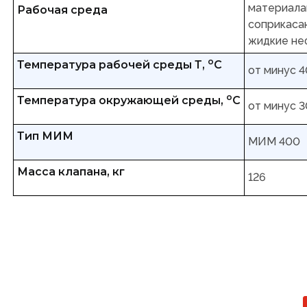
материала
Рабочая среда
соприкасаю
жидкие не
о
Температура рабочей среды Т,
С
от минус 4
о
Температура окружающей среды,
С
от минус 3
Тип МИМ
МИМ 400
Масса клапана, кг
126