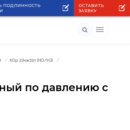
Ь ПОДЛИННОСТЬ
ОСТАВИТЬ
И
ЗАЯВКУ
)
КОр 22нж15п (НО/НЗ)
ный по давлению с