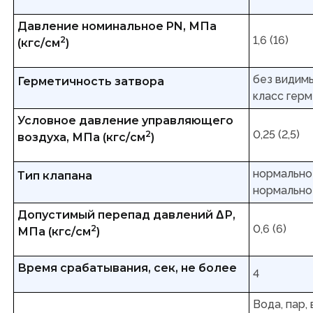
Давление номинальное PN, МПа
1,6 (16)
2
(кгс/см
)
без видимы
Герметичность затвора
класс герм
Условное давление управляющего
0,25 (2,5)
2
воздуха, МПа (кгс/см
)
нормально
Тип клапана
нормально
Допустимый перепад давлений ΔР,
0,6 (6)
2
МПа (кгс/см
)
Время срабатывания, сек, не более
4
Вода, пар,