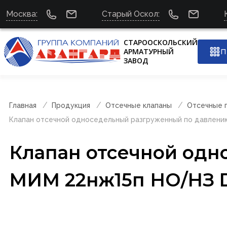
Москва:
Старый Оскол:
СТАРООСКОЛЬСКИЙ
АРМАТУРНЫЙ
П
ЗАВОД
Главная
Продукция
Отсечные клапаны
Отсечные 
Клапан отсечной односедельный разгруженный по давлени
Клапан отсечной одн
МИМ 22нж15п НО/НЗ 