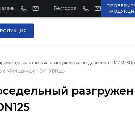
ПРОВЕРИТ
Казань:
Белгород:
ПРОДУКЦИ
РОДУКЦИЯ
прямоходные стальные разгруженные по давлению с МИМ (КОр
ю с МИМ 22нж15п НО/НЗ DN125
оседельный разгружен
DN125