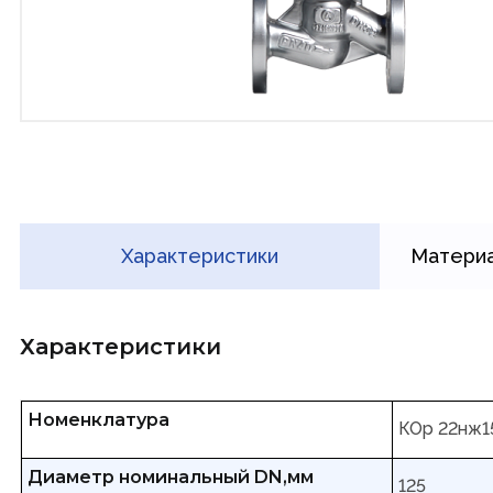
Характеристики
Материа
Характеристики
Номенклатура
КОр 22нж1
Диаметр номинальный DN,мм
125