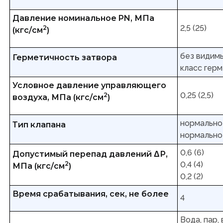
Давление номинальное PN, МПа
2,5 (25)
2
(кгс/см
)
без видимы
Герметичность затвора
класс герм
Условное давление управляющего
0,25 (2,5)
2
воздуха, МПа (кгс/см
)
нормально
Тип клапана
нормально
0,6 (6)
Допустимый перепад давлений ΔР,
2
0,4 (4)
МПа (кгс/см
)
0,2 (2)
Время срабатывания, сек, не более
4
Вода, пар,