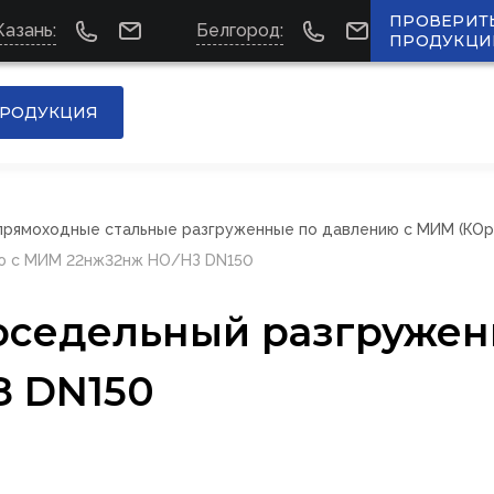
ПРОВЕРИТ
Казань:
Белгород:
ПРОДУКЦИ
РОДУКЦИЯ
прямоходные стальные разгруженные по давлению с МИМ (КОр
ию с МИМ 22нж32нж НО/НЗ DN150
оседельный разгружен
 DN150