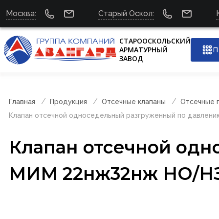
Москва:
Старый Оскол:
СТАРООСКОЛЬСКИЙ
АРМАТУРНЫЙ
П
ЗАВОД
Главная
Продукция
Отсечные клапаны
Отсечные 
Клапан отсечной односедельный разгруженный по давлен
Клапан отсечной одн
МИМ 22нж32нж НО/НЗ