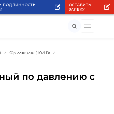
Ь ПОДЛИННОСТЬ
ОСТАВИТЬ
И
ЗАЯВКУ
)
КОр 22нж32нж (НО/НЗ)
ный по давлению с