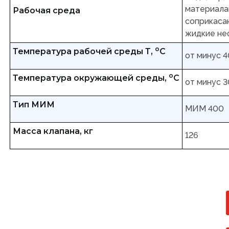
материала
Рабочая среда
соприкасаю
жидкие не
о
Температура рабочей среды Т,
С
от минус 4
о
Температура окружающей среды,
С
от минус 3
Тип МИМ
МИМ 400
Масса клапана, кг
126