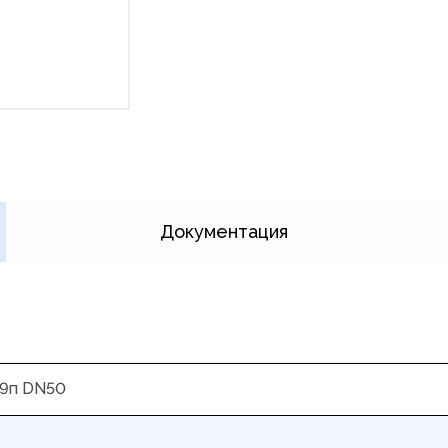
Документация
9п DN50