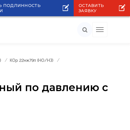
Ь ПОДЛИННОСТЬ
ОСТАВИТЬ
И
ЗАЯВКУ
)
КОр 22нж79п (НО/НЗ)
ный по давлению с