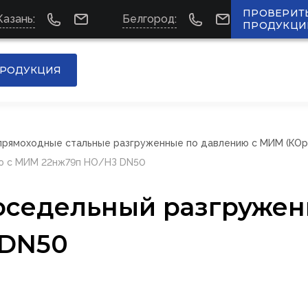
ПРОВЕРИТ
Казань:
Белгород:
ПРОДУКЦИ
РОДУКЦИЯ
прямоходные стальные разгруженные по давлению с МИМ (КОр
ию с МИМ 22нж79п НО/НЗ DN50
оседельный разгружен
 DN50