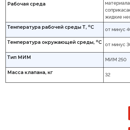
материала
Рабочая среда
соприкасаю
жидкие не
о
Температура рабочей среды Т,
С
от минус 4
о
Температура окружающей среды,
С
от минус 3
Тип МИМ
МИМ 250
Масса клапана, кг
32