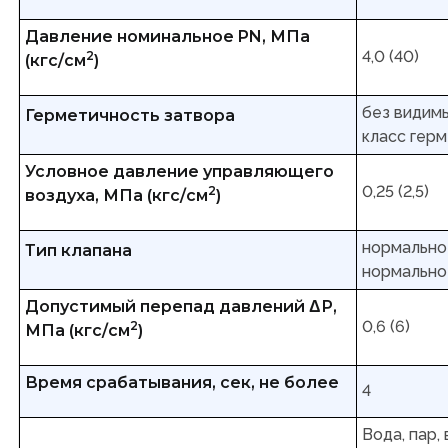
Давление номинальное PN, МПа
4,0 (40)
2
(кгс/см
)
без видимы
Герметичность затвора
класс герм
Условное давление управляющего
0,25 (2,5)
2
воздуха, МПа (кгс/см
)
нормально
Тип клапана
нормально
Допустимый перепад давлений ΔР,
0,6 (6)
2
МПа (кгс/см
)
Время срабатывания, сек, не более
4
Вода, пар,