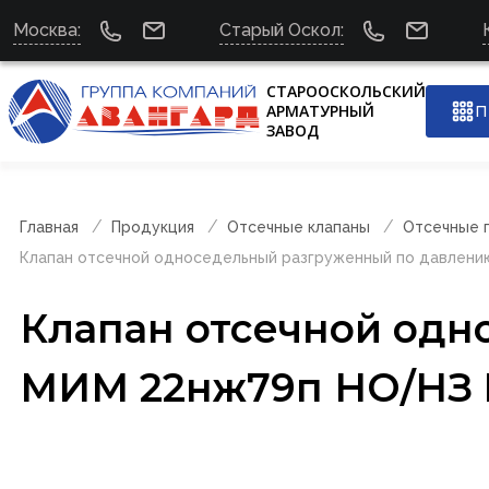
Москва:
Старый Оскол:
СТАРООСКОЛЬСКИЙ
АРМАТУРНЫЙ
П
ЗАВОД
Главная
Продукция
Отсечные клапаны
Отсечные 
Клапан отсечной односедельный разгруженный по давлен
Клапан отсечной одн
МИМ 22нж79п НО/НЗ