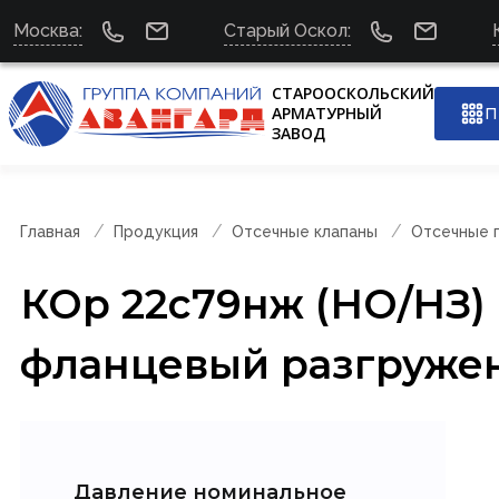
Москва:
Старый Оскол:
СТАРООСКОЛЬСКИЙ
АРМАТУРНЫЙ
П
ЗАВОД
Главная
Продукция
Отсечные клапаны
Отсечные 
КОр 22с79нж (НО/НЗ)
фланцевый разгруже
Давление номинальное