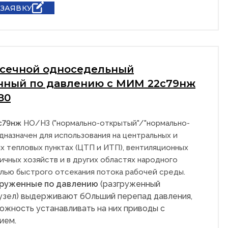
 ЗАЯВКУ
тсечной односедельный
нный по давлению с МИМ 22с79нж
80
с79нж
НО/НЗ ("нормально-открытый"/"нормально-
дназначен для использования на центральных и
х тепловых пунктах (ЦТП и ИТП), вентиляционных
ичных хозяйств и в других областях народного
елью быстрого отсекания потока рабочей среды.
груженные по давлению
(разгруженный
узел) выдерживают бОльший перепад давления,
ожность устанавливать на них приводы с
ием.