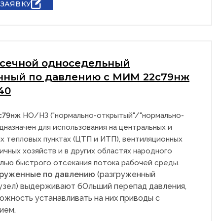
 ЗАЯВКУ
тсечной односедельный
нный по давлению с МИМ 22с79нж
40
с79нж
НО/НЗ ("нормально-открытый"/"нормально-
дназначен для использования на центральных и
х тепловых пунктах (ЦТП и ИТП), вентиляционных
ичных хозяйств и в других областях народного
елью быстрого отсекания потока рабочей среды.
груженные по давлению
(разгруженный
узел) выдерживают бОльший перепад давления,
ожность устанавливать на них приводы с
ием.