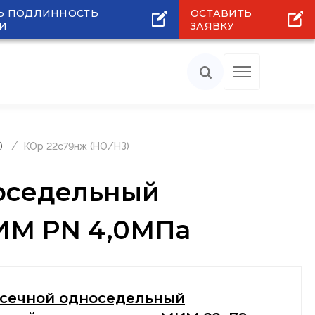
Ь ПОДЛИННОСТЬ
ОСТАВИТЬ
И
ЗАЯВКУ
)
КОр 22с79нж (НО/НЗ)
носедельный
ИМ PN 4,0МПа
тсечной односедельный