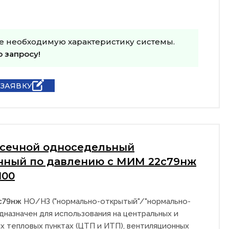
е необходимую характеристику системы.
о запросу!
 ЗАЯВКУ
тсечной односедельный
нный по давлению с МИМ 22с79нж
100
с79нж
НО/НЗ ("нормально-открытый"/"нормально-
дназначен для использования на центральных и
х тепловых пунктах (ЦТП и ИТП), вентиляционных