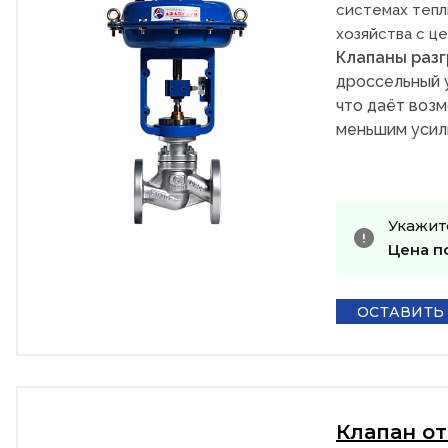
системах тепл
хозяйства с ц
Клапаны раз
дроссельный 
что даёт возм
меньшим усил
Укажит
Цена п
ОСТАВИТЬ
Клапан о