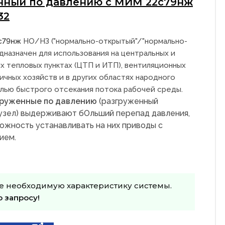
нный по давлению с МИМ 22с79нж
32
с79нж
НО/НЗ ("нормально-открытый"/"нормально-
дназначен для использования на центральных и
х тепловых пунктах (ЦТП и ИТП), вентиляционных
ичных хозяйств и в других областях народного
елью быстрого отсекания потока рабочей среды.
груженные по давлению
(разгруженный
узел) выдерживают бОльший перепад давления,
ожность устанавливать на них приводы с
ием.
е необходимую характеристику системы.
о запросу!