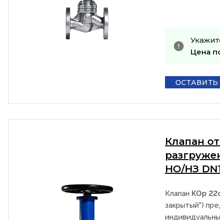
Укажит
Цена п
ОСТАВИТЬ
Клапан о
разгруже
НО/НЗ DN
Клапан
КОр 22
закрытый") пре
индивидуальны