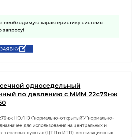
е необходимую характеристику системы.
о запросу!
 ЗАЯВКУ
тсечной односедельный
нный по давлению с МИМ 22с79нж
50
с79нж
НО/НЗ ("нормально-открытый"/"нормально-
дназначен для использования на центральных и
х тепловых пунктах (ЦТП и ИТП), вентиляционных