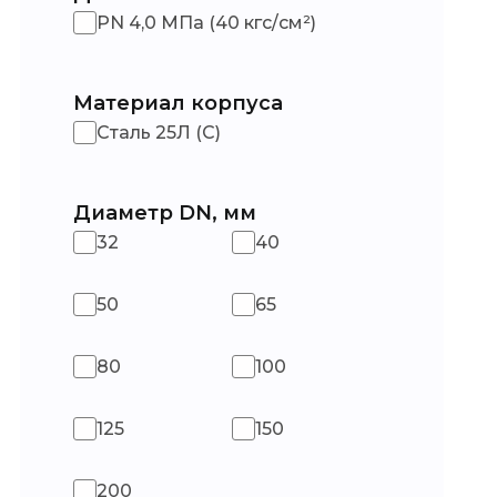
PN 4,0 МПа (40 кгс/см²)
Материал корпуса
Сталь 25Л (С)
Диаметр DN, мм
32
40
50
65
80
100
125
150
200