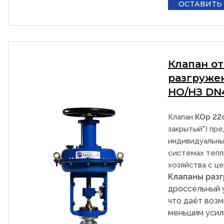
ОСТАВИТЬ
Клапан о
разгруже
НО/НЗ DN
Клапан
КОр 22
закрытый") пре
индивидуальны
системах тепл
хозяйства с ц
Клапаны раз
дроссельный 
что даёт возм
меньшим усил