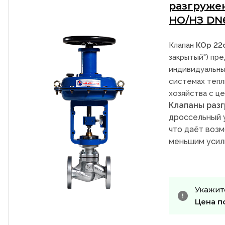
разгруже
НО/НЗ DN
Клапан
КОр 22
закрытый") пре
индивидуальны
системах тепл
хозяйства с ц
Клапаны раз
дроссельный 
что даёт возм
меньшим усил
Укажит
Цена п