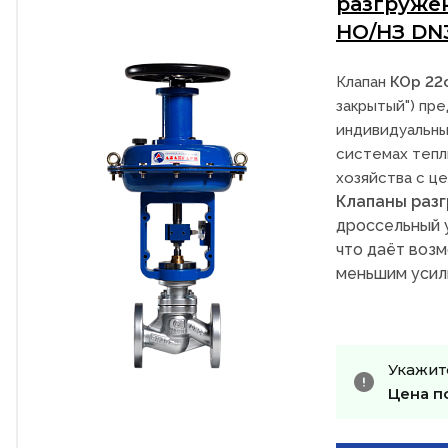
разгруже
НО/НЗ DN
Клапан
КОр 22
закрытый") пре
индивидуальны
системах тепл
хозяйства с ц
Клапаны раз
дроссельный 
что даёт возм
меньшим усил
Укажит
Цена п