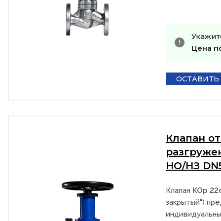
Укажит
Цена п
ОСТАВИТЬ
Клапан о
разгруже
НО/НЗ DN
Клапан
КОр 22
закрытый") пре
индивидуальны