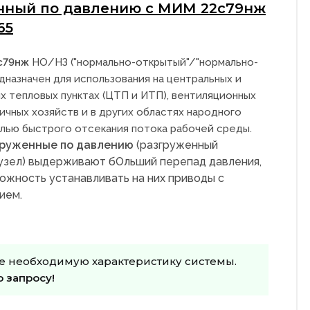
нный по давлению с МИМ 22с79нж
65
с79нж
НО/НЗ ("нормально-открытый"/"нормально-
дназначен для использования на центральных и
х тепловых пунктах (ЦТП и ИТП), вентиляционных
ичных хозяйств и в других областях народного
елью быстрого отсекания потока рабочей среды.
груженные по давлению
(разгруженный
узел) выдерживают бОльший перепад давления,
ожность устанавливать на них приводы с
ием.
е необходимую характеристику системы.
о запросу!