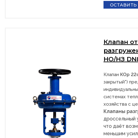
ОСТАВИТЬ
Клапан о
разгруже
НО/НЗ DN
Клапан
КОр 22
закрытый") пре
индивидуальны
системах тепл
хозяйства с ц
Клапаны раз
дроссельный 
что даёт возм
меньшим усил