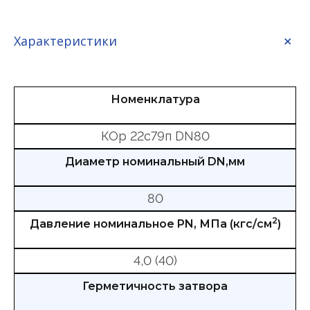
Характеристики
Номенклатура
КОр 22с79п DN80
Диаметр номинальный DN,мм
80
2
Давление номинальное PN, МПа (кгс/см
)
4,0 (40)
Герметичность затвора