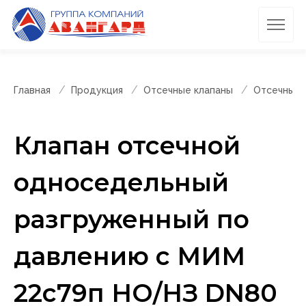
Главная
Продукция
Отсечные клапаны
Отсечные 
Клапан отсечной
односедельный
разгруженный по
давлению с МИМ
22с79п НО/НЗ DN80