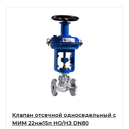
Клапан отсечной односедельный с
МИМ 22нж15п НО/НЗ DN80