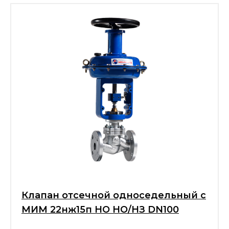
Клапан отсечной односедельный с
МИМ 22нж15п НО НО/НЗ DN100