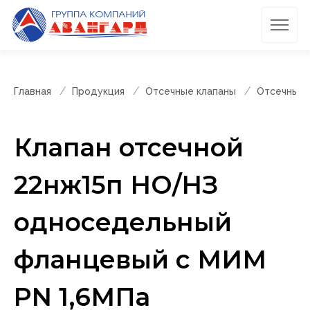
Главная
Продукция
Отсечные клапаны
Отсечные 
Клапан отсечной
22нж15п НО/НЗ
односедельный
фланцевый с МИМ
PN 1,6МПа