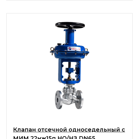
Клапан отсечной односедельный с
МИМ 22нж15п НО/НЗ DN65