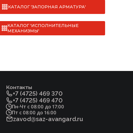
ДС № 010 на клапан отсечной
односедельный с МИМ [ТУ 3742-013-
КАТАЛОГ 'ЗАПОРНАЯ АРМАТУРА'
II. Мерседес (до 20 тонн)
22294686-2012].pdf
III. Хёндай (до 6,5 тонн)
СС № 032 на клапан отсечной
КАТАЛОГ 'ИСПОЛНИТЕЛЬНЫЕ
односедельный с МИМ [ТУ 3742-013-
МЕХАНИЗМЫ'
IV. Газель (до 1,5 тонн)
22294686-2012].pdf
Фитосанитарный сертификат на клапан
отсечной односедельный с МИМ [ТУ 3742-
013-22294686-2012].pdf
ДС № 032 на клапан отсечной
односедельный с МИМ [ТУ 3742-013-
22294686-2012]_.pdf
Контакты
+7 (4725) 469 370
+7 (4725) 469 470
Пн-Чт с 08:00 до 17:00
Пт с 08:00 до 16:00
zavod@saz-avangard.ru