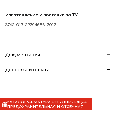
Изготовление и поставка по ТУ
3742-013-22294686-2012
Документация
Доставка и оплата
РЭ на клапан отсечной
односедельный с МИМ [ТУ 3742-013-
22294686-2012].pdf
КАТАЛОГ 'АРМАТУРА РЕГУЛИРУЮЩАЯ,
Сертификаты
*
ПРЕДОХРАНИТЕЛЬНАЯ И ОТСЕЧНАЯ'
I. МАН (до 20 тонн)