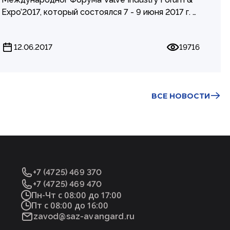
Expo’2017, который состоялся 7 - 9 июня 2017 г. в
Москве, ВДНХ (павильон 75).
Форум Valve Industry Forum & Expo’2017 стал
12.06.2017
19716
местом встречи разработчиков, конструкторов,
производителей трубопроводной арматуры, ее
основных потребителей - специалистов
нефтегазовой, химической и нефтехимической
BСЕ НОВОСТИ
отраслей, ЖКХ, энергетики, химических
производств - представителей смежных
отраслей (литейные и кузнечные производства,
производители приводных устройств,
поставщики уплотнений, покрытий и смазочных
материалов, предприятия станкостроения и
+7 (4725) 469 370
автоматизации производства, инжиниринговые и
+7 (4725) 469 470
проектные организации), органов
Пн-Чт с 08:00 до 17:00
стандартизации и разработчиков нормативно-
Пт с 08:00 до 16:00
технических документов.
zavod@saz-avangard.ru