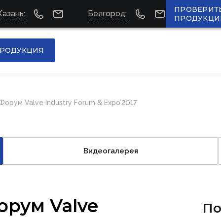
ПРОВЕРИТ
Казань:
Белгород:
ПРОДУКЦИ
РОДУКЦИЯ
орум Valve Industry Forum & Expo’2017
Видеогалерея
рум Valve
По