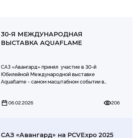
30-Я МЕЖДУНАРОДНАЯ
ВЫСТАВКА AQUAFLAME
САЗ «Авангард» принял участие в 30-й
Юбилейной Международной выставке
Aquaflame - самом масштабном событии в
России для специалистов по отоплению, водо-,
газоснабжению, канализации и бассейнам.
06.02.2026
206
Выставка стала очередной возможностью
продемонстрировать продукцию предприятия,
обсудить задачи и установить деловые
контакты.
САЗ «Авангард» на PCVExpo 2025