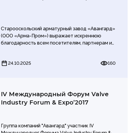
Старооскольский арматурный завод «Авангард»
(ООО «Арма-Пром») выражает искреннюю
благодарность всем посетителям, партнерам и
организаторам за эти насыщенные и
плодотворные дни на выставке PCVExpo 2025.
24.10.2025
160
Посетители стенда получили возможность
оценить качество продукции, понятный
интерфейс и высокую функциональность наших
решений. Живой интерес и многочисленные
вопросы подтвердили актуальность и
IV Международный Форум Valve
востребованность новинок САЗ «Авангард» на
Industry Forum & Expo’2017
современном рынке.
Группа компаний "Авангард" участник IV
Международног Форума Valve Industry Forum &