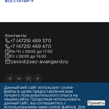
BСЕ СТАТЬИ
Контакты
+7 (4725) 469 370
+7 (4725) 469 470
Пн-Чт с 08:00 до 17:00
Пт с 08:00 до 16:00
zavod@saz-avangard.ru
Статьи
Данный веб-сайт использует cookie-
файлы в целях предоставления вам
Политика конфиденциальности и обработки
лучшего пользовательского опыта на
персональных данных
нашем сайте. Продолжая использовать
данный сайт, вы соглашаетесь с
Принять
© «ГК Авангард»
использованием нами cookie-файлов. Для
САЗ «Авангард» («Арма-Пром»)