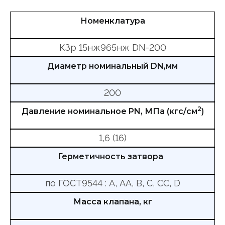
Номенклатура
КЗр 15нж965нж DN-200
Диаметр номинальный DN,мм
200
2
Давление номинальное PN, МПа (кгс/см
)
1,6 (16)
Герметичность затвора
по ГОСТ9544 : А, АА, В, С, СС, D
Масса клапана, кг