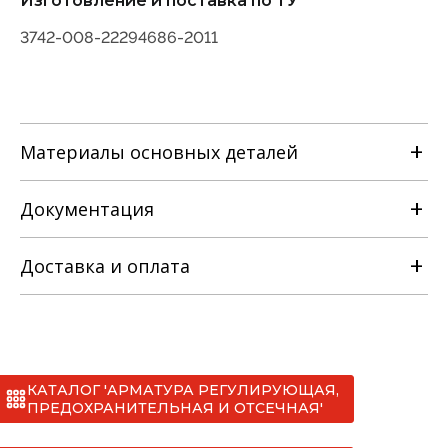
Изготовление и поставка по ТУ
3742-008-22294686-2011
Материалы основных деталей
Документация
Наименование детали
Доставка и оплата
Руководство по эксплуатации
Материальное исполнение
с
Сертификаты
КАТАЛОГ 'АРМАТУРА РЕГУЛИРУЮЩАЯ,
*
ПРЕДОХРАНИТЕЛЬНАЯ И ОТСЕЧНАЯ'
лс
СС №012 клапаны запорные ТУ 3742-008-
I. МАН (до 20 тонн)