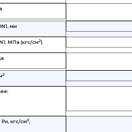
а
N1, мм
2
1, МПа (кгс/см
)
ца
2
м
ее:
2
Рн, кгс/см
,