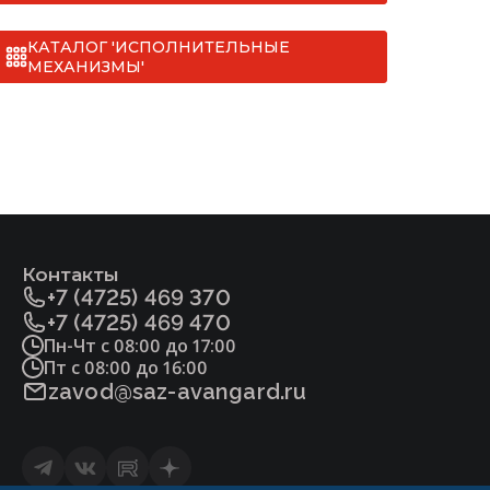
материала корпуса не
коррозии материала 
ый (закрытого типа) [ТУ 3742-005-22294686-2009].pdf
шает 0,2мм в год
превышает 0,2мм
КАТАЛОГ 'ИСПОЛНИТЕЛЬНЫЕ
МЕХАНИЗМЫ'
минус 40 до 425
От минус 60 до
минус 40 до 40
От минус 60 д
Контакты
+7 (4725) 469 370
+7 (4725) 469 470
Пн-Чт с 08:00 до 17:00
Пт с 08:00 до 16:00
zavod@saz-avangard.ru