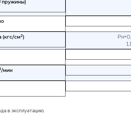
№ пружины)
но
2
Рн+0,
 (кгс/см
)
1
3
/мин
ода в эксплуатацию.