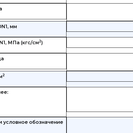
а
N1, мм
2
1, МПа (кгс/см
)
ца
2
м
ее:
 и условное обозначение