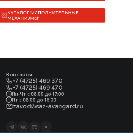
материала корпуса не
коррозии материала 
ый (закрытого типа) [ТУ 3742-005-22294686-2009].pdf
шает 0,2мм в год
превышает 0,2мм
КАТАЛОГ 'ИСПОЛНИТЕЛЬНЫЕ
МЕХАНИЗМЫ'
минус 40 до 425
От минус 60 до
минус 40 до 40
От минус 60 д
Контакты
+7 (4725) 469 370
+7 (4725) 469 470
Пн-Чт с 08:00 до 17:00
Пт с 08:00 до 16:00
zavod@saz-avangard.ru