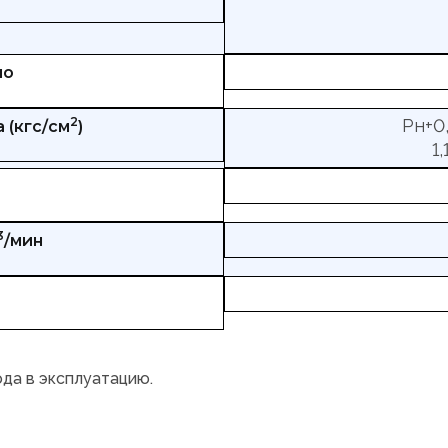
но
2
Рн+0,
 (кгс/см
)
1
3
/мин
ода в эксплуатацию.