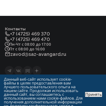
минус 40 до 40
От минус 60 д
Контакты
+7 (4725) 469 370
+7 (4725) 469 470
Пн-Чт с 08:00 до 17:00
Пт с 08:00 до 16:00
zavod@saz-avangard.ru
Статьи
Данный веб-сайт использует cookie-
файлы в целях предоставления вам
Политика конфиденциальности и обработки
лучшего пользовательского опыта на
персональных данных
нашем сайте. Продолжая использовать
данный сайт, вы соглашаетесь с
Принять
© «ГК Авангард»
использованием нами cookie-файлов. Для
САЗ «Авангард» («Арма-Пром»)
получения дополнительной информации
1998—2026
см.
политику конфиденциальности и