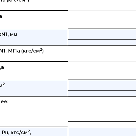
а
N1, мм
2
1, МПа (кгс/см
)
ца
2
м
ее:
2
Рн, кгс/см
,