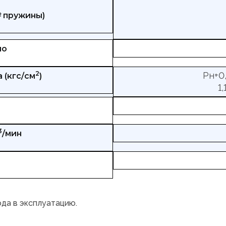
№ пружины)
но
2
Рн+0,
 (кгс/см
)
1
3
/мин
ода в эксплуатацию.