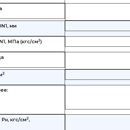
а
N1, мм
2
1, МПа (кгс/см
)
ца
2
м
ее:
2
Рн, кгс/см
,