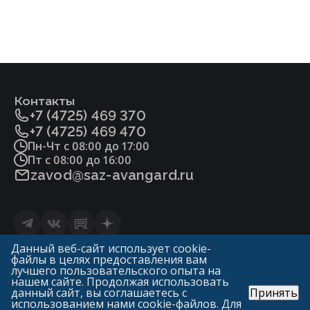
минус 40 до 40
От минус 60 д
Контакты
+7 (4725) 469 370
+7 (4725) 469 470
Пн-Чт с 08:00 до 17:00
Пт с 08:00 до 16:00
zavod@saz-avangard.ru
Статьи
Данный веб-сайт использует cookie-
файлы в целях предоставления вам
Политика конфиденциальности и обработки
лучшего пользовательского опыта на
персональных данных
нашем сайте. Продолжая использовать
данный сайт, вы соглашаетесь с
Принять
© «ГК Авангард»
использованием нами cookie-файлов. Для
САЗ «Авангард» («Арма-Пром»)