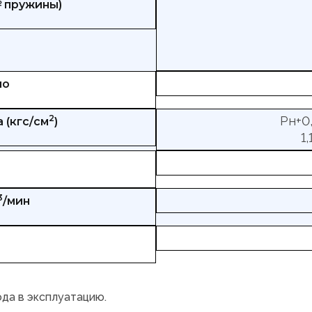
№ пружины)
но
2
Рн+0,
 (кгс/см
)
1
3
/мин
ода в эксплуатацию.