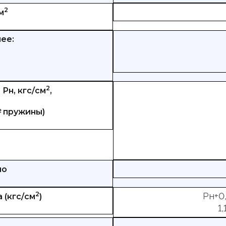
2
м
ее:
2
Рн, кгс/см
,
№ пружины)
но
2
Рн+0,
 (кгс/см
)
1