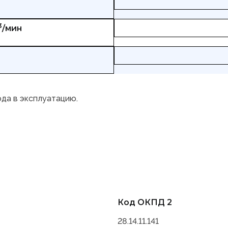
3
/мин
ода в эксплуатацию.
Код ОКПД 2
28.14.11.141