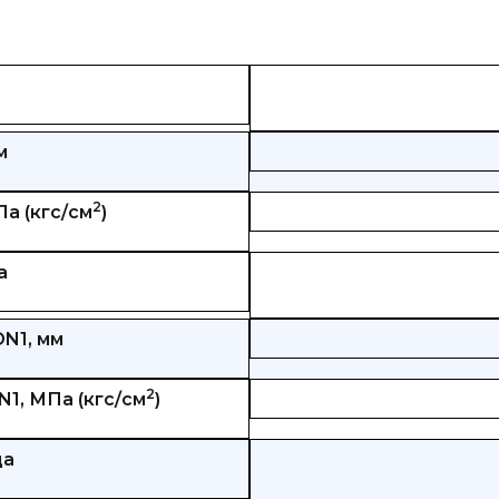
м
2
а (кгс/см
)
а
N1, мм
2
1, МПа (кгс/см
)
ца