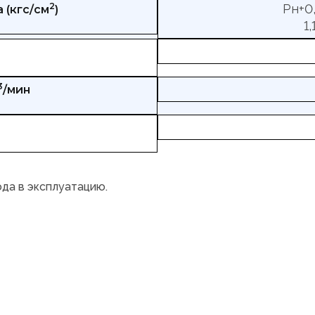
2
Рн+0,
 (кгс/см
)
1
3
/мин
ода в эксплуатацию.