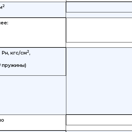
2
м
ее:
2
Рн, кгс/см
,
№ пружины)
но