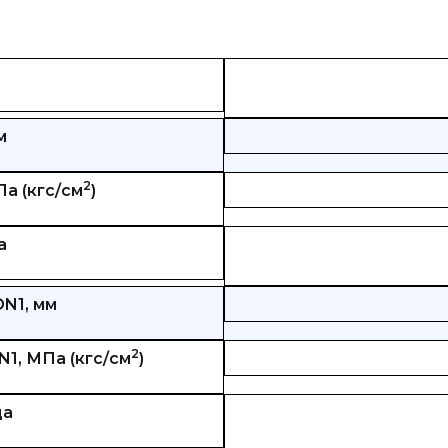
м
2
а (кгс/см
)
а
N1, мм
2
1, МПа (кгс/см
)
ца