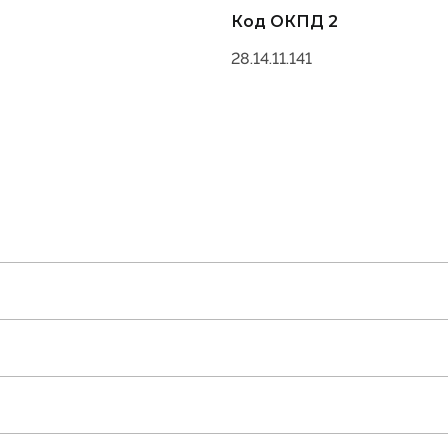
Код ОКПД 2
28.14.11.141
ние
лс
2294686-2009].pdf