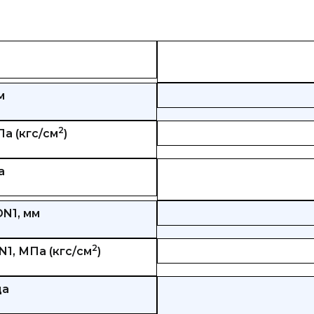
м
2
а (кгс/см
)
а
N1, мм
2
1, МПа (кгс/см
)
ца