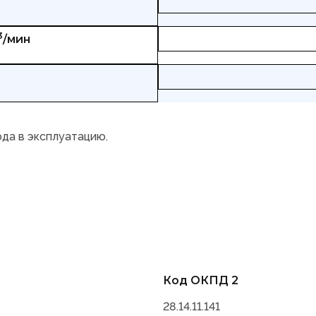
3
/мин
ода в эксплуатацию.
Код ОКПД 2
28.14.11.141