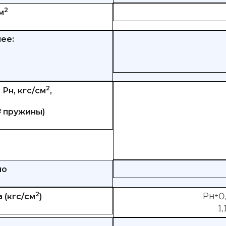
2
м
ее:
2
Рн, кгс/см
,
№ пружины)
но
2
Рн+0,
 (кгс/см
)
1