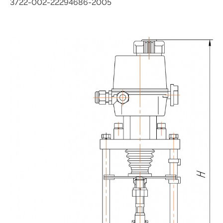
3722-002-22294686-2005