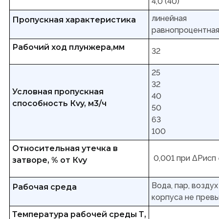
4,0 (40)
линейная
Пропускная характеристика
равнопроцентная (
Рабочий ход плунжера,мм
32
25
32
Условная пропускная
40
способность Кvy, м3/ч
50
63
100
Относительная утечка в
0,001 при ΔРисп 
затворе, % от Кvy
Вода, пар, возду
Рабочая среда
корпуса не превы
Температура рабочей среды Т,