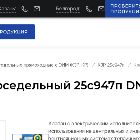
ПРОВЕРИТ
Казань:
Белгород:
ПРОДУКЦИ
РОДУКЦИЯ
едельные прямоходные с ЭИМ (КЗР, КР)
КЗР 25с947п
Кл
оседельный 25с947п D
Клапан с электрическим исполните
использования на центральных и инд
вентиляционных системах тепличных 