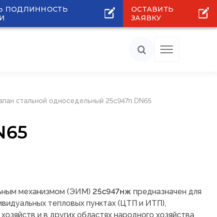
Ь ПОДЛИННОСТЬ
ОСТАВИТЬ
И
ЗАЯВКУ
апан стальной односедельный 25с947п DN65
N65
льным механизмом (ЭИМ)
25с947нж
предназначен для
ивидуальных тепловых пунктах (ЦТП и ИТП),
хозяйств и в других областях народного хозяйства