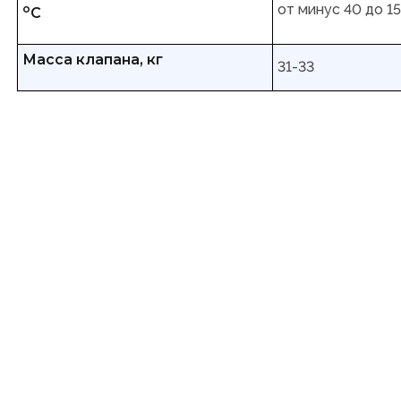
от минус 40 до 1
о
С
Масса клапана, кг
31-33