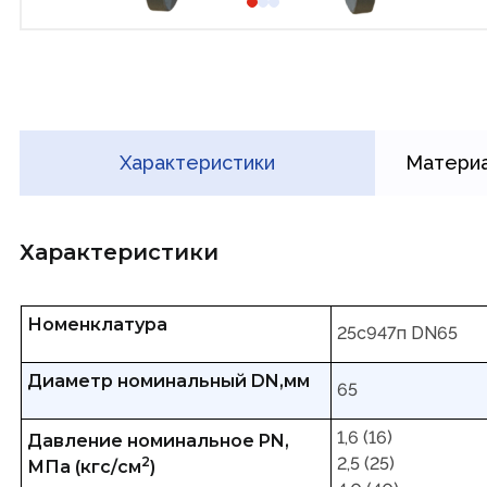
Характеристики
Материа
Характеристики
Номенклатура
25с947п DN65
Диаметр номинальный DN,мм
65
1,6 (16)
Давление номинальное PN,
2
2,5 (25)
МПа (кгс/см
)