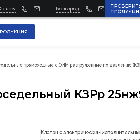
ПРОВЕРИТ
Казань:
Белгород:
ПРОДУКЦИ
РОДУКЦИЯ
едельные прямоходные с ЭИМ разгруженные по давлению (КЗР
оседельный КЗРр 25н
Клапан с
электрическим исполнительн
для использования на центральных и ин