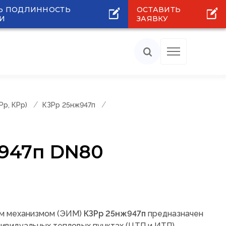
Ь ПОДЛИННОСТЬ
ОСТАВИТЬ
И
ЗАЯВКУ
р, КРр)
КЗРр 25нж947п
ж947п DN80
ым механизмом (ЭИМ)
КЗРр 25нж947п
предназначен
дивидуальных тепловых пунктах (ЦТП и ИТП),