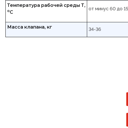
Температура рабочей среды Т,
от минус 60 до 1
о
С
Масса клапана, кг
34-36