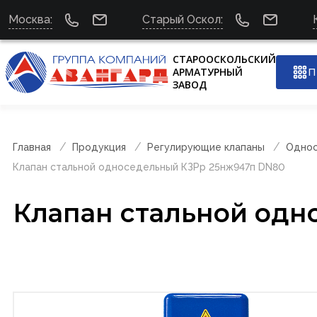
Москва:
Старый Оскол:
СТАРООСКОЛЬСКИЙ
АРМАТУРНЫЙ
П
ЗАВОД
Главная
Продукция
Регулирующие клапаны
Однос
Клапан стальной односедельный КЗРр 25нж947п DN80
Клапан стальной одн