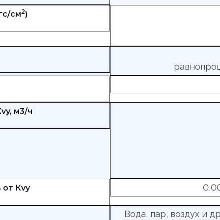
2
гс/см
)
а
равнопроце
vy, м3/ч
0,00
 от Кvy
Вода, пар, воздух и 