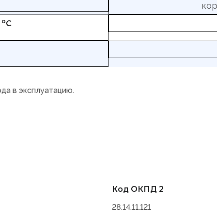
кор
о
,
С
ода в эксплуатацию.
Код ОКПД 2
28.14.11.121