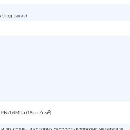
 (под заказ)
2
=PN=1,6МПа (16кгс/см
)
х и др. среды, в которых скорость коррозии материала