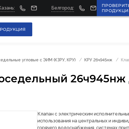
ПРОВЕРИТ
Казань:
Белгород:
ПРОДУКЦИ
РОДУКЦИЯ
едельные угловые с ЭИМ (КЗРУ, КРУ)
КРУ 26ч945нж
Кла
оседельный 26ч945нж 
Клапан с электрическим исполнительн
использования на центральных и индиви
горячего водоснабжения, системах прит