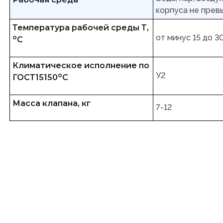
корпуса не превы
Температура рабочей среды Т,
от минус 15 до 3
о
С
Климатическое исполнение по
У2
о
ГОСТ15150
С
Масса клапана, кг
7-12