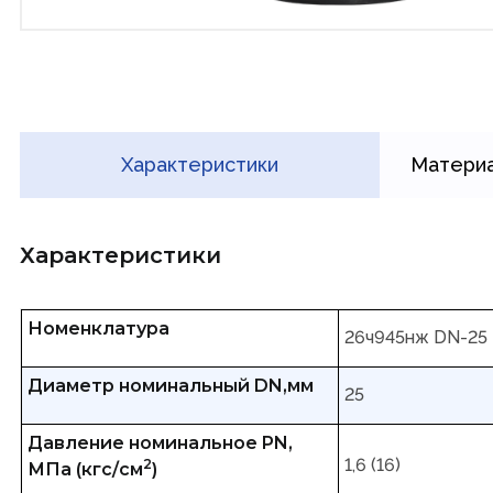
Характеристики
Материа
Характеристики
Номенклатура
26ч945нж DN-25
Диаметр номинальный DN,мм
25
Давление номинальное PN,
1,6 (16)
2
МПа (кгс/см
)