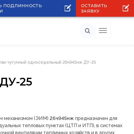
Ь ПОДЛИННОСТЬ
ОСТАВИТЬ
И
ЗАЯВКУ
пан чугунный односедельный 26ч945нж ДУ-25
ДУ-25
ым механизмом (ЭИМ)
26ч945нж
предназначен для
дуальных тепловых пунктах (ЦТП и ИТП), в системах
очной вентиляции тепличных хозяйств и в других