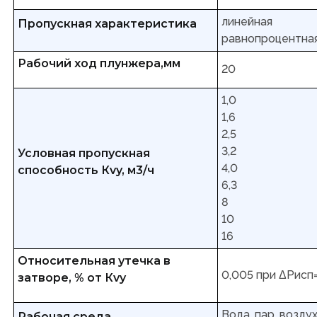
линейная
Пропускная характеристика
равнопроцентная
Рабочий ход плунжера,мм
20
1,0
1,6
2,5
3,2
Условная пропускная
4,0
способность Кvy, м3/ч
6,3
8
10
16
Относительная утечка в
0,005 при ΔРисп
затворе, % от Кvy
Вода, пар, возду
Рабочая среда