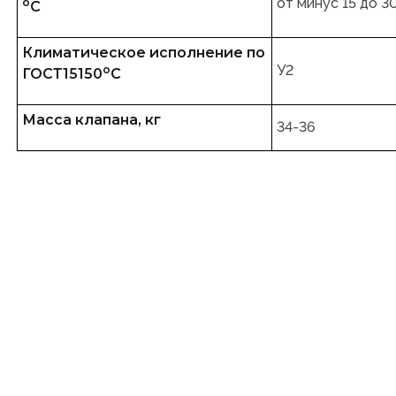
от минус 15 до 3
о
С
Климатическое исполнение по
У2
о
ГОСТ15150
С
Масса клапана, кг
34-36