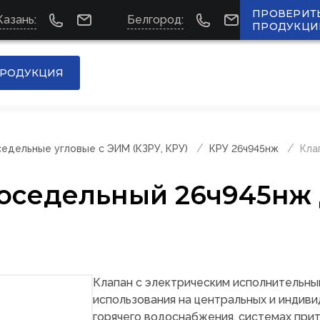
ПРОВЕРИТ
Казань:
Белгород:
ПРОДУКЦИ
РОДУКЦИЯ
едельные угловые с ЭИМ (КЗРУ, КРУ)
КРУ 26ч945нж
Кла
оседельный 26ч945нж
Клапан с электрическим исполнительн
использования на центральных и индиви
горячего водоснабжения, системах прит