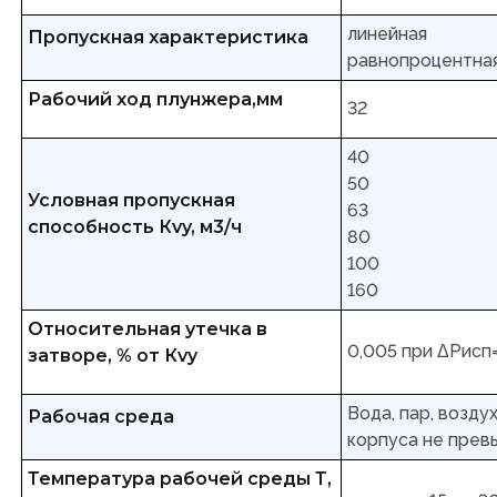
линейная
Пропускная характеристика
равнопроцентная
Рабочий ход плунжера,мм
32
40
50
Условная пропускная
63
способность Кvy, м3/ч
80
100
160
Относительная утечка в
0,005 при ΔРисп
затворе, % от Кvy
Вода, пар, возду
Рабочая среда
корпуса не превы
Температура рабочей среды Т,