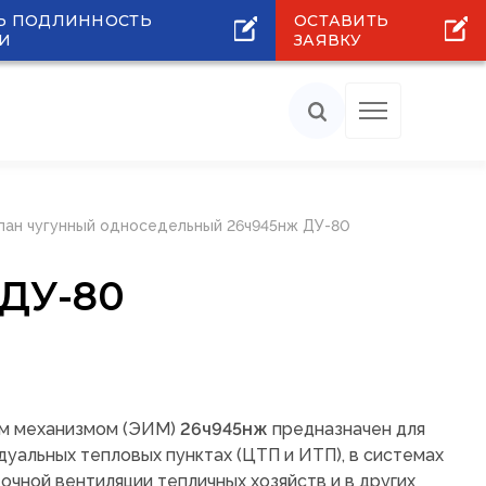
Ь ПОДЛИННОСТЬ
ОСТАВИТЬ
И
ЗАЯВКУ
пан чугунный односедельный 26ч945нж ДУ-80
 ДУ-80
ым механизмом (ЭИМ)
26ч945нж
предназначен для
дуальных тепловых пунктах (ЦТП и ИТП), в системах
очной вентиляции тепличных хозяйств и в других