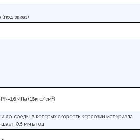
 (под заказ)
2
=PN=1,6МПа (16кгс/см
)
х и др. среды, в которых скорость коррозии материала
шает 0,5 мм в год