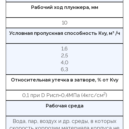
Рабочий ход плунжера, мм
10
Условная пропускная способность Кvy, м
3
/ч
1,6
2,5
4,0
6,3
Относительная утечка в затворе, % от Кvy
2
0,1 при D Рисп=0,4МПа (4кгс/см
)
Рабочая среда
Вода, пар, воздух и др. среды, в которых
скорость коррозии материала корпуса не