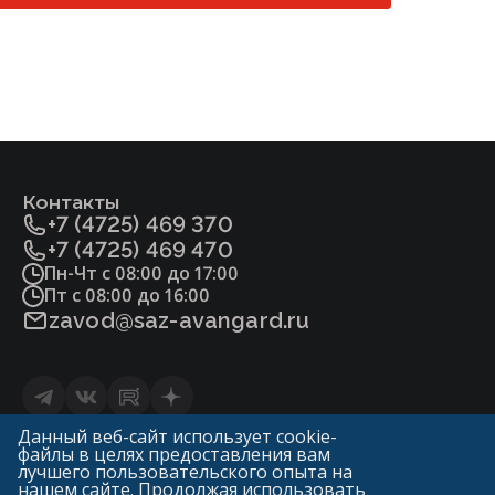
IV. Газель (до 1,5 тонн)
22294686-2012].pdf
Плунжер, седло
Фитосанитарный сертификат.pdf
Сталь 20Х13 ГОСТ5632
Уплотнение в затворе
«мягкое» (Фторопласт-4 ГОСТ10007)
Контакты
+7 (4725) 469 370
«металл по металлу»
+7 (4725) 469 470
Пн-Чт с 08:00 до 17:00
Пт с 08:00 до 16:00
Уплотнение сальника
zavod@saz-avangard.ru
Фторопласт-4 ГОСТ10007
ТРГ
Статьи
Данный веб-сайт использует cookie-
файлы в целях предоставления вам
Политика конфиденциальности и обработки
0
лучшего пользовательского опыта на
персональных данных
нашем сайте. Продолжая использовать