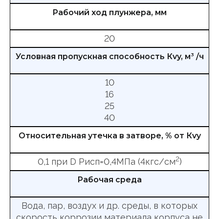
Рабочий ход плунжера, мм
20
Условная пропускная способность Кvy, м
3
/ч
10
16
25
40
Относительная утечка в затворе, % от Кvy
2
0,1 при D Рисп=0,4МПа (4кгс/см
)
Рабочая среда
Вода, пар, воздух и др. среды, в которых
скорость коррозии материала корпуса не