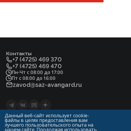
IV. Газель (до 1,5 тонн)
22294686-2012].pdf
Плунжер, седло
Фитосанитарный сертификат.pdf
Сталь 20Х13 ГОСТ5632
Уплотнение в затворе
«мягкое» (Фторопласт-4 ГОСТ10007)
Контакты
+7 (4725) 469 370
«металл по металлу»
+7 (4725) 469 470
Пн-Чт с 08:00 до 17:00
Пт с 08:00 до 16:00
Уплотнение сальника
zavod@saz-avangard.ru
Фторопласт-4 ГОСТ10007
ТРГ
Статьи
Данный веб-сайт использует cookie-
файлы в целях предоставления вам
Политика конфиденциальности и обработки
0
лучшего пользовательского опыта на
персональных данных
нашем сайте. Продолжая использовать