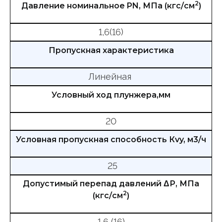
2
Давление номинальное PN, МПа (кгс/см
)
1,6(16)
Пропускная характеристика
Линейная
Условный ход плунжера,мм
20
Условная пропускная способность Кvy, м3/ч
25
Допустимый перепад давлений ΔР, МПа
2
(кгс/см
)
1,6 (16)