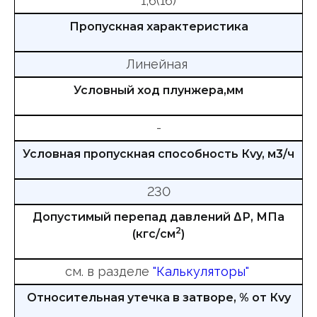
1,6(16)
Пропускная характеристика
Линейная
Условный ход плунжера,мм
-
Условная пропускная способность Кvy, м3/ч
230
Допустимый перепад давлений ΔР, МПа
2
(кгс/см
)
см. в разделе
"Калькуляторы"
Относительная утечка в затворе, % от Кvy