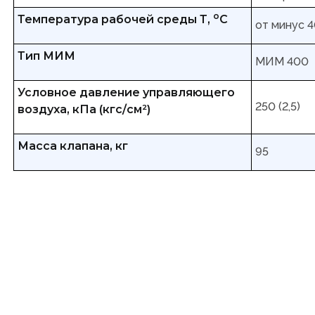
о
Температура рабочей среды Т,
С
от минус 4
Тип МИМ
МИМ 400
Условное давление управляющего
250 (2,5)
воздуха, кПа (кгс/см²)
Масса клапана, кг
95