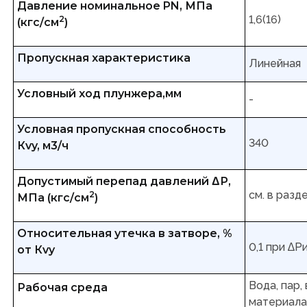
Давление номинальное PN, МПа
1,6(16)
2
(кгс/см
)
Пропускная характеристика
Линейная
Условный ход плунжера,мм
-
Условная пропускная способность
340
Кvy, м3/ч
Допустимый перепад давлений ΔР,
см. в разд
2
МПа (кгс/см
)
Относительная утечка в затворе, %
0,1 при ∆Р
от Кvy
Вода, пар,
Рабочая среда
материала