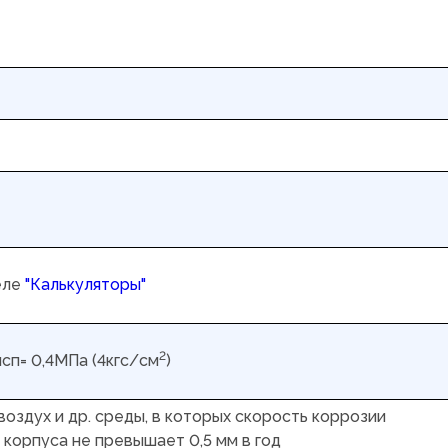
еле
"Калькуляторы"
2
исп= 0,4МПа (4кгс/см
)
 воздух и др. среды, в которых скорость коррозии
 корпуса не превышает 0,5 мм в год