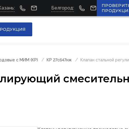
ПРОВЕРИТ
Казань:
Белгород:
ПРОДУКЦИ
РОДУКЦИЯ
одовые с МИМ (КР)
КР 27с647нж
Клапан стальной регул
улирующий смеситель